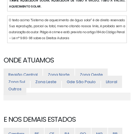
TAGS:
AQUECEDOR SOLAR, AQUECEDOR DE TUBO A VACUO, TUBO A VACUO,
AQUECIMENTO SOLAR.
O texto acima "Sistema de aquecimento de água solar" é de direito reservado.
Sua reprodução, parcial ou total, mesmo citando nossos links, é proibida sem a
autorização do autor. Plágio é crime e está previsto no artigo 184 do Código Penal.
– Lei n° 9.610-98 sobre os Direitos Autorais
ONDE ATUAMOS
Região Central
Zona Norte
Zona Oeste
Zona Sul
Zona Leste
Gde São Paulo
Litoral
Outros
E NOS DEMAIS ESTADOS
Capitais
PE
CE
BA
GO
MG
PR