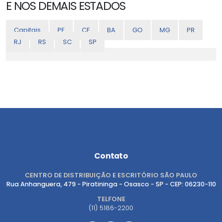
E NOS DEMAIS ESTADOS
Capitais
PE
CE
BA
GO
MG
PR
RJ
RS
SC
SP
Contato
CENTRO DE DISTRIBUIÇÃO E ESCRITÓRIO SÃO PAULO
Rua Anhanguera, 479 - Piratininga - Osasco - SP - CEP: 06230-110
TELFONE
(11) 5186-2200