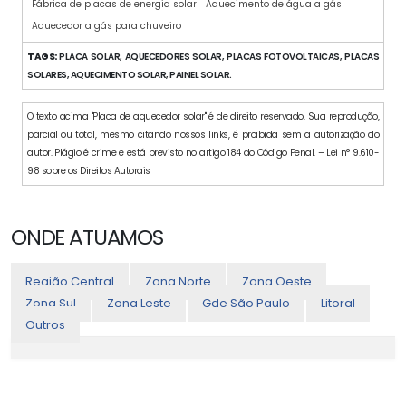
Fábrica de placas de energia solar
Aquecimento de água a gás
Aquecedor a gás para chuveiro
TAGS:
PLACA SOLAR, AQUECEDORES SOLAR, PLACAS FOTOVOLTAICAS, PLACAS
SOLARES, AQUECIMENTO SOLAR, PAINEL SOLAR.
O texto acima "Placa de aquecedor solar" é de direito reservado. Sua reprodução,
parcial ou total, mesmo citando nossos links, é proibida sem a autorização do
autor. Plágio é crime e está previsto no artigo 184 do Código Penal. – Lei n° 9.610-
98 sobre os Direitos Autorais
ONDE ATUAMOS
Região Central
Zona Norte
Zona Oeste
Zona Sul
Zona Leste
Gde São Paulo
Litoral
Outros