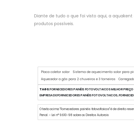
Diante de tudo o que foi visto aqui, a aquak
produtos possíveis.
Placa coletor solar
Sistema de aquecimento solar para pi
Aquecedor a gás para 2 chuveiros e 3 torneiras
Carregado
TAGS:
FORNECEDORES PAINÉIS FOTOVOLTAICOS MELHOR PREÇO E
EMPRESA DE FORNECEDORES PAINÉIS FOTOVOLTAICOS, FORNECED
O texto acima "Fornecedores painéis fotovoltaicos" é de direito res
Penal. – Lei n° 9.610-98 sobre os Direitos Autorais