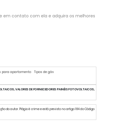
re em contato com ela e adquira os melhores
s para apartamento
Tipos de gás
LTAICOS, VALORES DE FORNECEDORES PAINÉIS FOTOVOLTAICOS,
ção do autor. Plágio é crime e está previsto no artigo 184 do Código