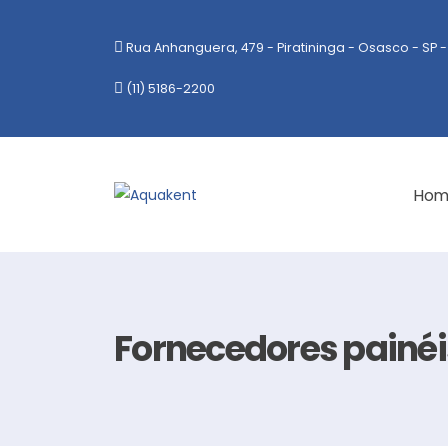
Rua Anhanguera, 479 - Piratininga - Osasco - SP -
(11) 5186-2200
Hom
Fornecedores painéi