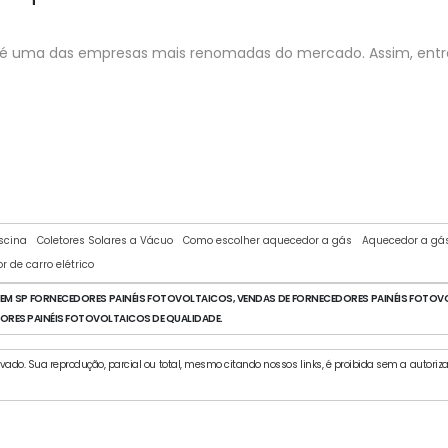
ent é uma das empresas mais renomadas do mercado. Assim, ent
AQUECEDOR TUBO A VÁCUO
scina
Coletores Solares a Vácuo
Como escolher aquecedor a gás
Aquecedor a gá
r de carro elétrico
M SP FORNECEDORES PAINÉIS FOTOVOLTAICOS, VENDAS DE FORNECEDORES PAINÉIS FOTOVO
ORES PAINÉIS FOTOVOLTAICOS DE QUALIDADE.
ervado. Sua reprodução, parcial ou total, mesmo citando nossos links, é proibida sem a autoriza