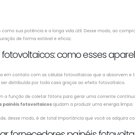
m como sua potência e a longa vida útil. Desse modo, ao compra
ração de forma estável e eficaz.
 fotovoltaicos: como esses apar
ntra em contato com as células fotovoltaicas que a absorvem 
er distribuída por toda casa graças ao efeito fotovoltaico.
êm a função de coletar fótons para gerar uma corrente contínu
 painéis fotovoltaicos
ajudam a produzir uma energia limpa.
de, desse modo, é de total importância que você os adquira c
r fornecedores painéis fotovolta