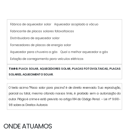
COLETOR SOLAR PARA PISCINA
Fábrica de aquecedor solar
Aquecedor acoplado a vácuo
Fabricante de placas solares fotovoltaicas
Distribuidora de aquecedor solar
Fornecedores de placas de energia solar
Aquecedor para chuveiro a gás
Qual o melhor aquecedor a gás
Estação de carregamento para veículos elétricos
TAGS:
PLACA SOLAR, AQUECEDORES SOLAR, PLACAS FOTOVOLTAICAS, PLACAS
SOLARES, AQUECIMENTO SOLAR.
O texto acima "Placa solar para piscina" é de direito reservado. Sua reprodução,
parcial ou total, mesmo citando nossos links, é proibida sem a autorização do
autor. Plágio é crime e está previsto no artigo 184 do Código Penal. – Lei n° 9.610-
98 sobre os Direitos Autorais
ONDE ATUAMOS