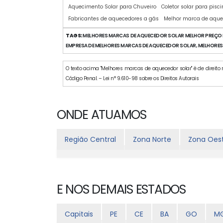
Aquecimento Solar para Chuveiro
Coletor solar para pisc
Fabricantes de aquecedores a gás
Melhor marca de aque
TAGS:
MELHORES MARCAS DE AQUECEDOR SOLAR MELHOR PREÇO E
EMPRESA DE MELHORES MARCAS DE AQUECEDOR SOLAR, MELHORES
O texto acima "Melhores marcas de aquecedor solar" é de direito r
Código Penal. – Lei n° 9.610-98 sobre os Direitos Autorais
ONDE ATUAMOS
Região Central
Zona Norte
Zona Oes
E NOS DEMAIS ESTADOS
Capitais
PE
CE
BA
GO
M