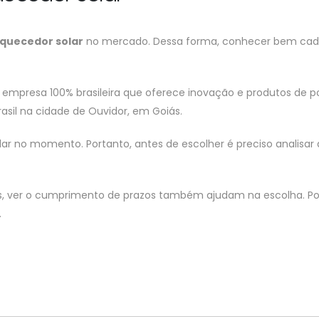
quecedor solar
no mercado. Dessa forma, conhecer bem cada
empresa 100% brasileira que oferece inovação e produtos de po
sil na cidade de Ouvidor, em Goiás.
lar no momento. Portanto, antes de escolher é preciso analisa
ços, ver o cumprimento de prazos também ajudam na escolha. P
.
DISTRIBUIDORA DE AQUECEDOR SOLAR