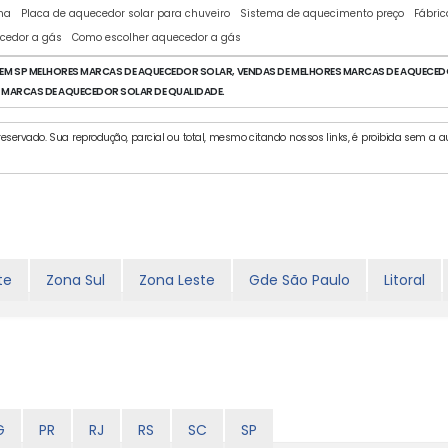
ina
Placa de aquecedor solar para chuveiro
Sistema de aquecimento preço
Fábric
cedor a gás
Como escolher aquecedor a gás
M SP MELHORES MARCAS DE AQUECEDOR SOLAR, VENDAS DE MELHORES MARCAS DE AQUECEDO
 MARCAS DE AQUECEDOR SOLAR DE QUALIDADE.
eservado. Sua reprodução, parcial ou total, mesmo citando nossos links, é proibida sem a aut
te
Zona Sul
Zona Leste
Gde São Paulo
Litoral
G
PR
RJ
RS
SC
SP