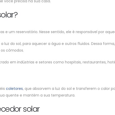
ue você precisa na sua casa.
olar?
 e um reservatório. Nesse sentido, ele é responsável por aquec
 a luz do sol, para aquecer a água e outros fluidos. Dessa form
s os cômodos.
o em indústrias e setores como hospitais, restaurantes, hotéi
néis
coletores
, que absorvem a luz do sol e transferem o calor p
a água quente e mantém a sua temperatura.
cedor solar