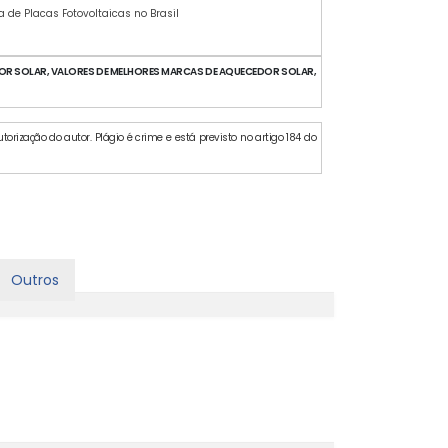
a de Placas Fotovoltaicas no Brasil
R SOLAR, VALORES DE MELHORES MARCAS DE AQUECEDOR SOLAR,
orização do autor. Plágio é crime e está previsto no artigo 184 do
Outros