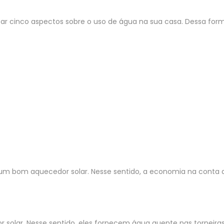
sar cinco aspectos sobre o uso de água na sua casa. Dessa form
r um bom aquecedor solar. Nesse sentido, a economia na conta 
solar. Nesse sentido, eles fornecem água quente nas torneiras