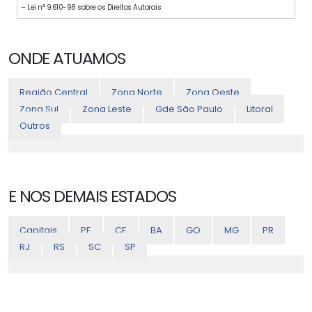
– Lei n° 9.610-98 sobre os Direitos Autorais
ONDE ATUAMOS
Região Central
Zona Norte
Zona Oeste
Zona Sul
Zona Leste
Gde São Paulo
Litoral
Outros
E NOS DEMAIS ESTADOS
Capitais
PE
CE
BA
GO
MG
PR
RJ
RS
SC
SP