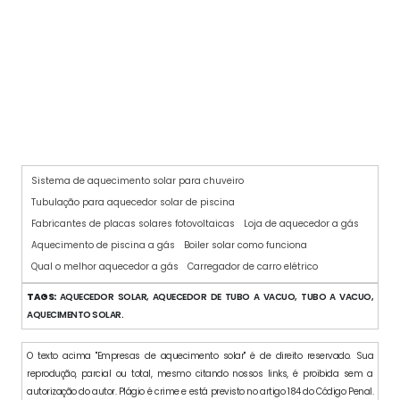
PLACA COLETOR SOLAR
Sistema de aquecimento solar para chuveiro
Tubulação para aquecedor solar de piscina
Fabricantes de placas solares fotovoltaicas
Loja de aquecedor a gás
Aquecimento de piscina a gás
Boiler solar como funciona
Qual o melhor aquecedor a gás
Carregador de carro elétrico
TAGS:
AQUECEDOR SOLAR, AQUECEDOR DE TUBO A VACUO, TUBO A VACUO,
AQUECIMENTO SOLAR.
O texto acima "Empresas de aquecimento solar" é de direito reservado. Sua
reprodução, parcial ou total, mesmo citando nossos links, é proibida sem a
autorização do autor. Plágio é crime e está previsto no artigo 184 do Código Penal.