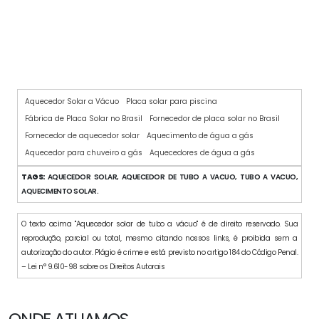
PLACA SOLAR PARA CHUVEIRO
Aquecedor Solar a Vácuo
Placa solar para piscina
Fábrica de Placa Solar no Brasil
Fornecedor de placa solar no Brasil
Fornecedor de aquecedor solar
Aquecimento de água a gás
Aquecedor para chuveiro a gás
Aquecedores de água a gás
TAGS:
AQUECEDOR SOLAR, AQUECEDOR DE TUBO A VACUO, TUBO A VACUO,
AQUECIMENTO SOLAR.
O texto acima "Aquecedor solar de tubo a vácuo" é de direito reservado. Sua
reprodução, parcial ou total, mesmo citando nossos links, é proibida sem a
autorização do autor. Plágio é crime e está previsto no artigo 184 do Código Penal.
– Lei n° 9.610-98 sobre os Direitos Autorais
ONDE ATUAMOS