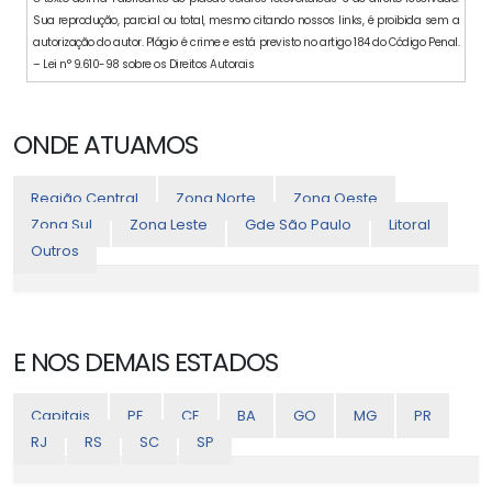
Sua reprodução, parcial ou total, mesmo citando nossos links, é proibida sem a
autorização do autor. Plágio é crime e está previsto no artigo 184 do Código Penal.
– Lei n° 9.610-98 sobre os Direitos Autorais
ONDE ATUAMOS
Região Central
Zona Norte
Zona Oeste
Zona Sul
Zona Leste
Gde São Paulo
Litoral
Outros
E NOS DEMAIS ESTADOS
Capitais
PE
CE
BA
GO
MG
PR
RJ
RS
SC
SP