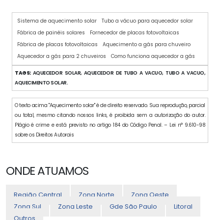
Sistema de aquecimento solar
Tubo a vácuo para aquecedor solar
Fábrica de painéis solares
Fornecedor de placas fotovoltaicas
Fábrica de placas fotovoltaicas
Aquecimento a gás para chuveiro
Aquecedor a gás para 2 chuveiros
Como funciona aquecedor a gás
TAGS:
AQUECEDOR SOLAR, AQUECEDOR DE TUBO A VACUO, TUBO A VACUO,
AQUECIMENTO SOLAR.
O texto acima "Aquecimento solar" é de direito reservado. Sua reprodução, parcial
ou total, mesmo citando nossos links, é proibida sem a autorização do autor.
Plágio é crime e está previsto no artigo 184 do Código Penal. – Lei n° 9.610-98
sobre os Direitos Autorais
ONDE ATUAMOS
Região Central
Zona Norte
Zona Oeste
Zona Sul
Zona Leste
Gde São Paulo
Litoral
Outros