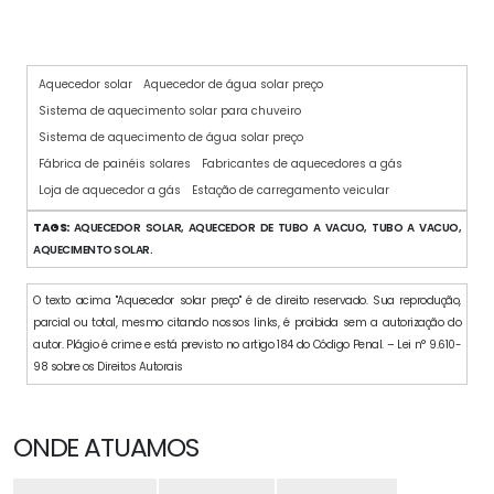
Aquecedor solar
Aquecedor de água solar preço
Sistema de aquecimento solar para chuveiro
Sistema de aquecimento de água solar preço
Fábrica de painéis solares
Fabricantes de aquecedores a gás
Loja de aquecedor a gás
Estação de carregamento veicular
TAGS:
AQUECEDOR SOLAR, AQUECEDOR DE TUBO A VACUO, TUBO A VACUO,
AQUECIMENTO SOLAR.
O texto acima "Aquecedor solar preço" é de direito reservado. Sua reprodução,
parcial ou total, mesmo citando nossos links, é proibida sem a autorização do
autor. Plágio é crime e está previsto no artigo 184 do Código Penal. – Lei n° 9.610-
98 sobre os Direitos Autorais
ONDE ATUAMOS