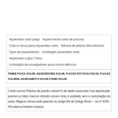
DISTRIBUIDOR DE PAINEL SOLAR NO BRASIL
Aquecedor solar preço
Aquecimento solar de piscina
Tubo a vácuo para aquecedor solar
Fábrica de placas fotovoltaicas
Tipos de aquecedores
Instalação aquecedor solar
Aquecedor a gás 7 litros
Instalação de carregadores para carros elétricos
TAGS:
PLACA SOLAR, AQUECEDORES SOLAR, PLACAS FOTOVOLTAICAS, PLACAS
SOLARES, AQUECIMENTO SOLAR, PAINEL SOLAR.
O texto acima "Fábrica de painéis solares" é de direito reservado. Sua reprodução,
parcial ou total, mesmo citando nossos links, é proibida sem a autorização do
autor. Plágio é crime e está previsto no artigo 184 do Código Penal. – Lei n° 9.610-
98 sobre os Direitos Autorais