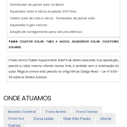
Distribuidor de painel solar no Brasil
Aquecedor solar a vácuo acoplado 200 litros
Coletor solar de tubo a vácuo
Fornecedor de painel solar
Aquecedor a gás natural
Estação de carregamento para veículos elétricos
TAGS:
COLETOR SOLAR, TUBO A VACUO, AQUECEDOR SOLAR, COLETORES
SOLARES.
O texto acima "Coletor Aquecimento Solar" é de direito reservado. Sua reprodução,
parcial ou total, mesmo citando nossos links, é proibida sem a autorização do
autor. Plágio é crime e está previsto no artigo 184 do Código Penal. – Lei n° 9.610-
98 sobre os Direitos Autorais
ONDE ATUAMOS
Região Central
Zona Norte
Zona Oeste
Zona Sul
Zona Leste
Gde São Paulo
Litoral
Outros