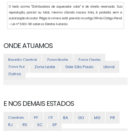
O texto acima "Distribuidora de aquecedor solar" é de direito reservado. Sua
reprodução, parcial ou total, mesmo citando nossos links, é proibida sem a
autorização do autor. Plágio é crime e está previsto no artigo 184 do Código Penal.
– Lei n° 9.610-98 sobre os Direitos Autorais
ONDE ATUAMOS
Região Central
Zona Norte
Zona Oeste
Zona Sul
Zona Leste
Gde São Paulo
Litoral
Outros
E NOS DEMAIS ESTADOS
Capitais
PE
CE
BA
GO
MG
PR
RJ
RS
SC
SP