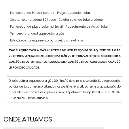
Fornecedor de Placas Solares
Preço aquecedor solar
Coletor solar a vácuo 30 tubos
Coletor solar de tubo a vácuo
Fornecedor de placa solar no Brasil
Aquecimento de Aqua Solar
Temperatura ideal aquecedor a gás
Estação de carregamento para veículos elétricos
TAGS:
AQUECEDOR A GÁS 20 LITROS MELHOR PREÇO EM SP AQUECEDOR A GÁS
20 LITROS, VENDAS DE AQUECEDOR A GÁS 20 LITROS, VALORES DE AQUECEDOR A
GÁS 20 LITROS, EMPRESA DE AQUECEDOR A GÁS 20 LITROS, AQUECEDOR A GÁS 20
LITROS DE QUALIDADE.
O texto acima "Aquecedor a gás 20 litros" é de direito reservado. Sua reprodução,
parcial ou total, mesmo citando nossos links, é proibida sem a autorização do
autor. Plágio é crime e está previsto no artigo 184 do Código Penal. – Lei n° 9.610-
98 sobre os Direitos Autorais
ONDE ATUAMOS