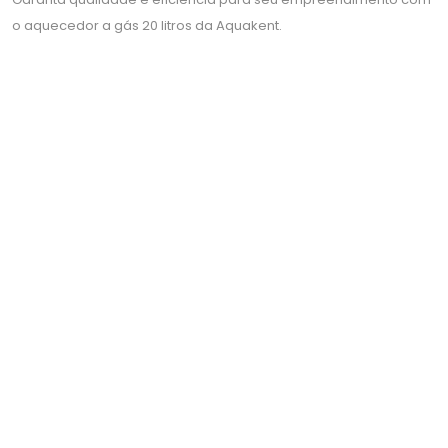
o aquecedor a gás 20 litros da Aquakent.
SISTEMA DE AQUECIMENTO SOLAR PARA PISCINA