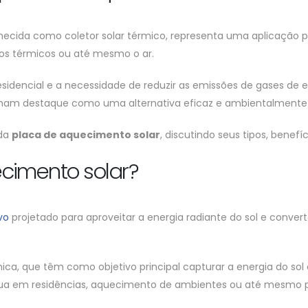
cida como coletor solar térmico, representa uma aplicação prát
dos térmicos ou até mesmo o ar.
dencial e a necessidade de reduzir as emissões de gases de ef
nham destaque como uma alternativa eficaz e ambientalmente 
 da
placa de aquecimento solar
, discutindo seus tipos, benefí
cimento solar?
vo
projetado para aproveitar a energia radiante do sol e convert
rmica, que têm como objetivo principal capturar a energia do so
 em residências, aquecimento de ambientes ou até mesmo pro