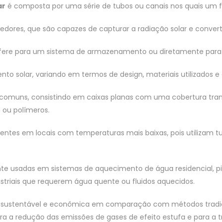
ar
é composta por uma série de tubos ou canais nos quais um flu
vedores, que são capazes de capturar a radiação solar e convert
ansfere para um sistema de armazenamento ou diretamente para 
to solar, variando em termos de design, materiais utilizados e 
comuns, consistindo em caixas planas com uma cobertura trans
 ou polímeros.
cientes em locais com temperaturas mais baixas, pois utilizam 
te usadas em sistemas de aquecimento de água residencial, p
riais que requerem água quente ou fluidos aquecidos.
s sustentável e econômica em comparação com métodos tradic
ra a redução das emissões de gases de efeito estufa e para a 