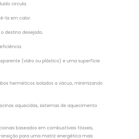
ido circula.
ê-la em calor.
o destino desejado.
eficiência.
parente (vidro ou plástico) e uma superfície
tubos herméticos isolados a vácuo, minimizando
iscinas aquecidas, sistemas de aquecimento
ionais baseados em combustíveis fósseis,
transição para uma matriz energética mais