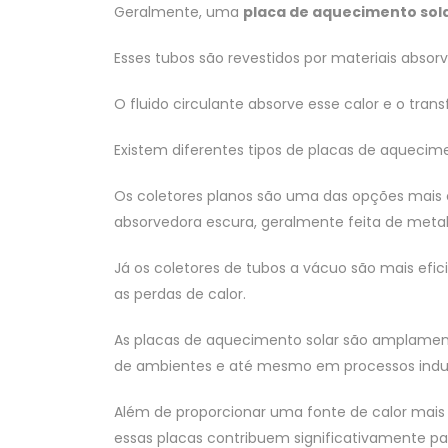
Geralmente, uma
placa de aquecimento sol
Esses tubos são revestidos por materiais absor
O fluido circulante absorve esse calor e o tr
Existem diferentes tipos de placas de aquecimen
Os coletores planos são uma das opções mais 
absorvedora escura, geralmente feita de metal
Já os coletores de tubos a vácuo são mais efi
as perdas de calor.
As placas de aquecimento solar são amplamen
de ambientes e até mesmo em processos indust
Além de proporcionar uma fonte de calor mai
essas placas contribuem significativamente pa