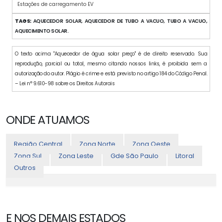
Estações de carregamento EV
TAGS:
AQUECEDOR SOLAR, AQUECEDOR DE TUBO A VACUO, TUBO A VACUO,
AQUECIMENTO SOLAR.
O texto acima "Aquecedor de água solar preço" é de direito reservado. Sua
reprodução, parcial ou total, mesmo citando nossos links, é proibida sem a
autorização do autor. Plágio é crime e está previsto no artigo 184 do Código Penal.
– Lei n° 9.610-98 sobre os Direitos Autorais
ONDE ATUAMOS
Região Central
Zona Norte
Zona Oeste
Zona Sul
Zona Leste
Gde São Paulo
Litoral
Outros
E NOS DEMAIS ESTADOS