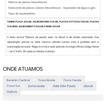
Fábrica de placas fotovoltaicas
Fabricante de placas solares fotovoltaicas
Aquecedor de água a gás
Tipos de aquecedores
TAGS:
PLACA SOLAR, AQUECEDORES SOLAR, PLACAS FOTOVOLTAICAS, PLACAS
SOLARES, AQUECIMENTO SOLAR, PAINEL SOLAR.
O texto acima "Fábrica de painel solar no Brasil" é de direito reservado. Sua
reprodução, parcial ou total, mesmo citando nossos links, é proibida sem a
autorização do autor. Plágio é crime e está previsto no artigo 184 do Código Penal.
– Lei n° 9.610-98 sobre os Direitos Autorais
ONDE ATUAMOS
Região Central
Zona Norte
Zona Oeste
Zona Sul
Zona Leste
Gde São Paulo
Litoral
Outros