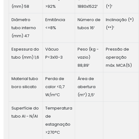
(mm) 58
>92%
1880x1522¹
(*)¹
Diâmetro
Emitância
Número de
Inclinação (°)
tubo interno
<=8%
tubos 16¹
(**)¹
(mm) 47
Espessura do
Vácuo
Peso (kg -
Pressão de
tubo (mm) 1,6
P<3x10-3
vazio)
operação
88,89¹
máx. MCA(5)
Material tubo
Perda de
Área de
boro silicato
calor <0,7
abertura
W/m²C
(m²) 2,5¹
Superfície do
Temperatura
tubo Al - N/Al
de
estagnação
>270°C