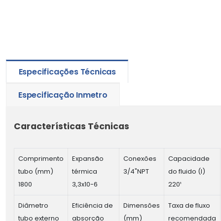
Especificações Técnicas
Especificação Inmetro
Características Técnicas
Comprimento
Expansão
Conexões
Capacidade
tubo (mm)
térmica
3/4"NPT
do fluido (l)
1800
3,3x10-6
220¹
Diâmetro
Eficiência de
Dimensões
Taxa de fluxo
tubo externo
absorção
(mm)
recomendada